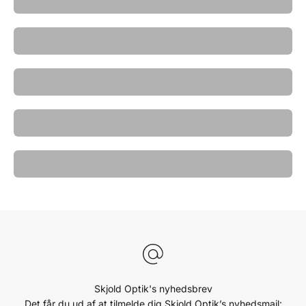
Skibriller
Solbriller til hende
Solbriller til mænd
Tom Ford
Skjold Optik's nyhedsbrev
Det får du ud af at tilmelde dig Skjold Optik’s nyhedsmail: